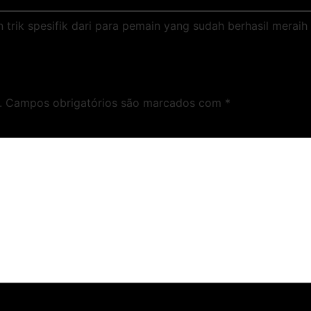
 trik spesifik dari para pemain yang sudah berhasil meraih
.
Campos obrigatórios são marcados com
*