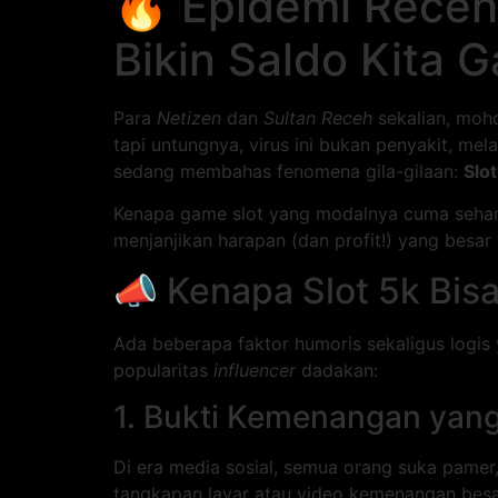
🔥 Epidemi Receh:
Bikin Saldo Kita G
Para
Netizen
dan
Sultan Receh
sekalian, moh
tapi untungnya, virus ini bukan penyakit, m
sedang membahas fenomena gila-gilaan:
Slo
Kenapa game slot yang modalnya cuma seharg
menjanjikan harapan (dan profit!) yang besar
📣 Kenapa Slot 5k Bisa
Ada beberapa faktor humoris sekaligus log
popularitas
influencer
dadakan:
1. Bukti Kemenangan yan
Di era media sosial, semua orang suka pame
tangkapan layar atau video kemenangan besa