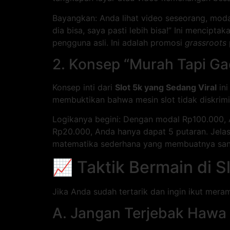
Bayangkan: Anda lihat video seseorang, moda
dia bisa, saya pasti lebih bisa!” Ini mencipta
pengguna asli. Ini adalah promosi
grassroots
2. Konsep “Murah Tapi Ga
Konsep inti dari
Slot 5k yang Sedang Viral
ini
membuktikan bahwa mesin slot tidak diskrimin
Logikanya begini: Dengan modal Rp100.000, 
Rp20.000, Anda hanya dapat 5 putaran. Jela
matematika sederhana yang membuatnya sanga
📈 Taktik Bermain di Sl
Jika Anda sudah tertarik dan ingin ikut meram
A. Jangan Terjebak Hawa