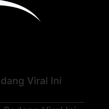
ang Viral Ini