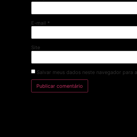
E-mail
*
Site
Salvar meus dados neste navegador para a