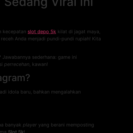
Sedang Viral Ini
an kecepatan
slot depo 5k
kilat di jagat maya,
receh Anda menjadi pundi-pundi rupiah! Kita
? Jawabannya sederhana: game ini
si
perrecehan
, kawan!
tagram?
jadi idola baru, bahkan mengalahkan
ena banyak
player
yang berani memposting
cuma
Slot 5k
!