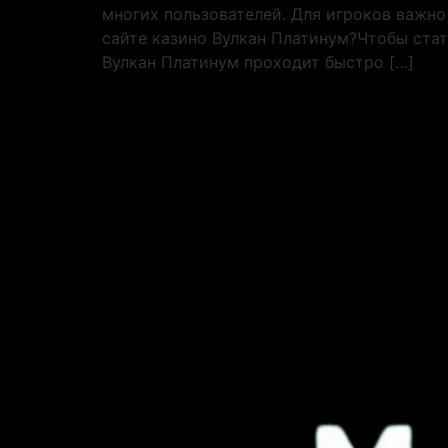
многих пользователей. Для игроков важно
сайте казино Вулкан Платинум?Чтобы стат
Вулкан Платинум проходит быстро […]