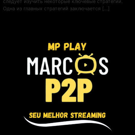
следует изучить некоторые ключевые стратегии.
Одна из главных стратегий заключается […]