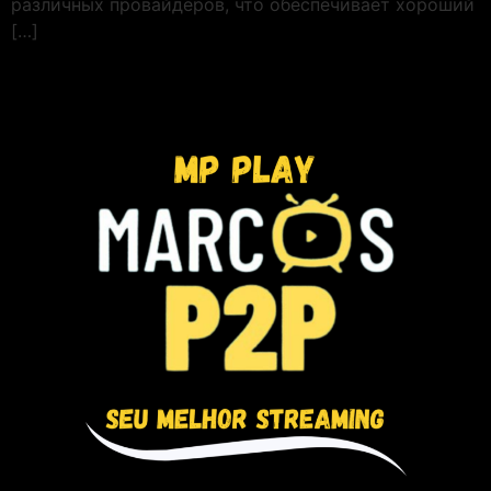
различных провайдеров, что обеспечивает хороший
[…]