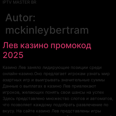
IPTV MASTER BR
Autor:
mckinleybertram
Лев казино промокод
2025
Казино Лев заняло лидирующие позиции среди
онлайн-казино.Оно предлагает игрокам узнать мир
азартных игр и выигрывать значительные суммы
Данные о выплатах в казино Лев привлекают
игроков, желающих понять свои шансы на успех
Здесь представлено множество слотов и автоматов,
что позволяет каждому подобрать развлечение по
вкусу. На сайте казино Лев представлены игры